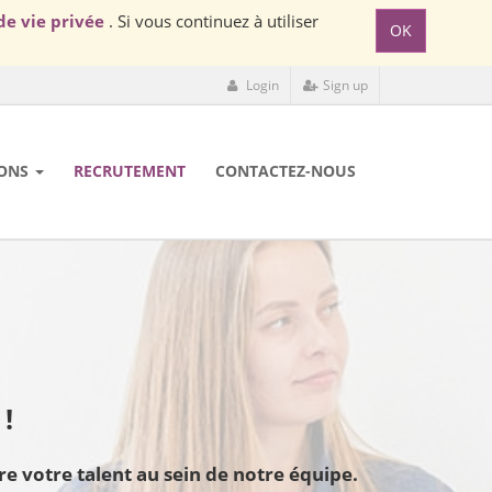
de vie privée
. Si vous continuez à utiliser
OK
Login
Sign up
ONS
RECRUTEMENT
CONTACTEZ-NOUS
!
ous offrons une chance incroyable d'apprendre et de mettre en oeuvre votre talent au sein de notre équipe.