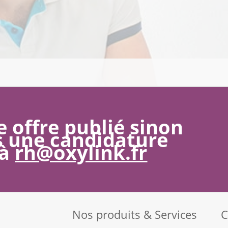
 offre publié sinon
 une candidature
 à
rh@oxylink.fr
Nos produits & Services
C