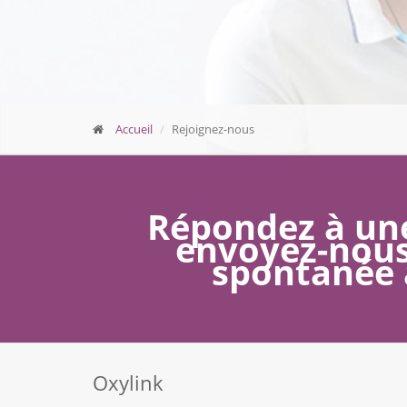
Accueil
Rejoignez-nous
Répondez à une
envoyez-nous
spontanée
Oxylink